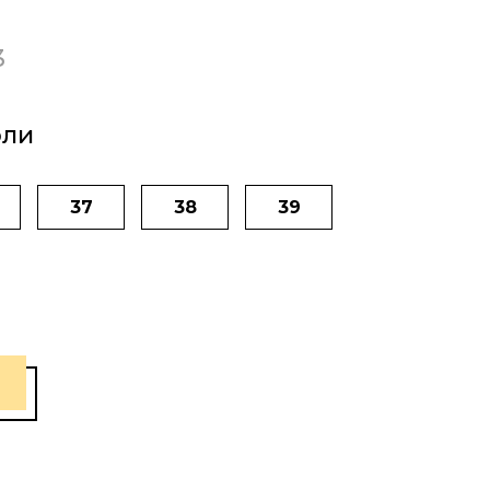
3
фли
37
38
39