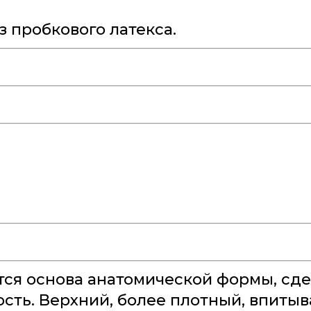
з пробкового латекса.
ся основа анатомической формы, сдел
ть. Верхний, более плотный, впитыва