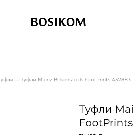
Туфли
—
Туфли Mainz Birkenstock FootPrints 437883
Туфли Mai
FootPrints