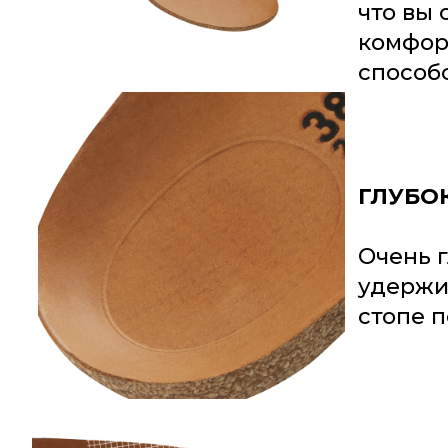
что вы 
комфор
способ
ГЛУБО
Очень 
удержи
стопе п