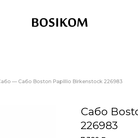
Сабо
—
Сабо Boston Papillio Birkenstock 226983
Сабо Bosto
226983