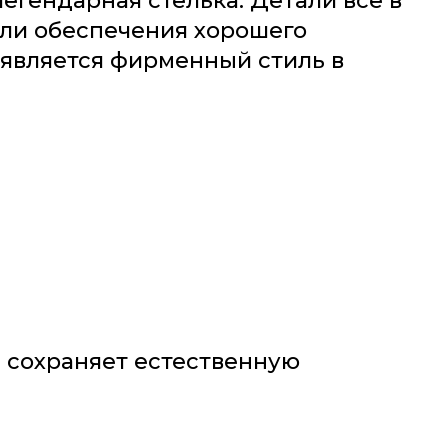
егендарная стелька. Детали все в
ели обеспечения хорошего
 является фирменный стиль в
и сохраняет естественную