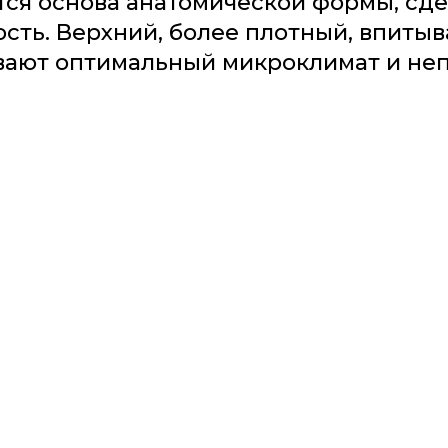
ся основа анатомической формы, сдел
ть. Верхний, более плотный, впитыва
вают оптимальный микроклимат и не