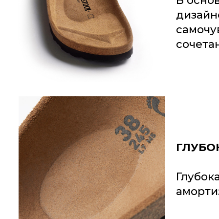
В осно
дизайн
самочу
сочетан
ГЛУБО
Глубок
аморти