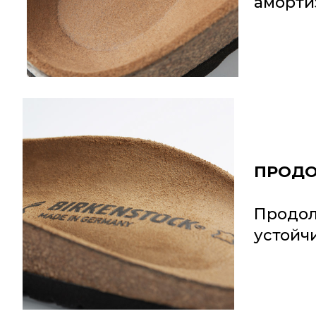
аморти
ПРОДО
Продол
устойч