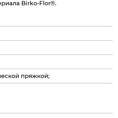
риала Birko-Flor®.
еской пряжкой;