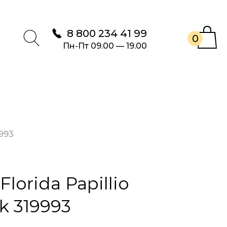
8 800 234 41 99
0
Пн-Пт 09.00 — 19.00
9993
lorida Papillio
k 319993